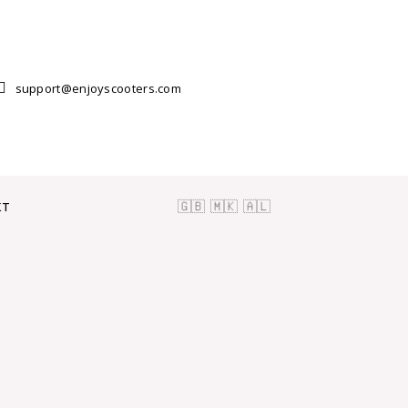
support@enjoyscooters.com
кт
🇬🇧
🇲🇰
🇦🇱