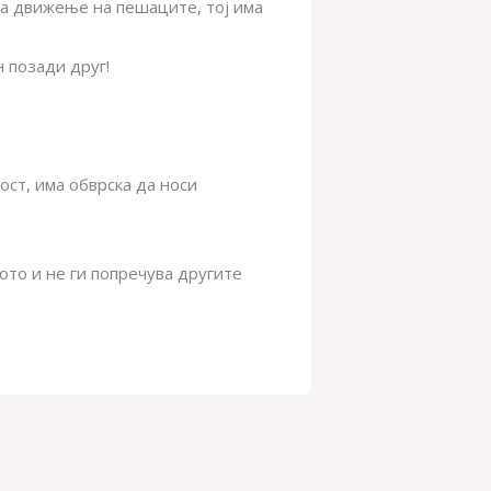
за движење на пешаците, тој има
н позади друг!
ост, има обврска да носи
лото и не ги попречува другите