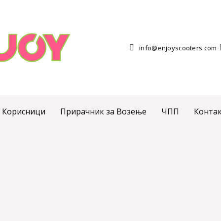
info@enjoyscooters.com
Корисници
Прирачник за Возење
ЧПП
Конта