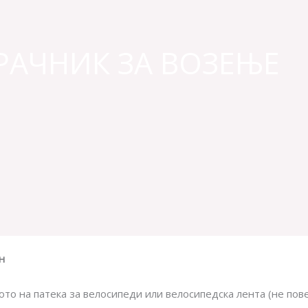
РАЧНИК ЗА ВОЗЕЊЕ
н
то на патека за велосипеди или велосипедска лента (не пове