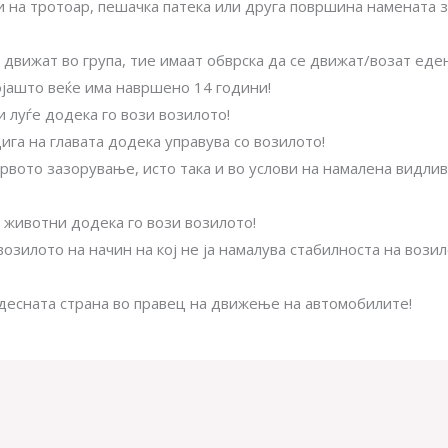
и на тротоар, пешачка патека или друга површина намената 
 движат во група, тие имаат обврска да се движат/возат еде
ојашто веќе има навршено 14 години!
 луѓе додека го вози возилото!
га на главата додека управува со возилото!
вото зазорување, исто така и во услови на намалена видлив
 животни додека го вози возилото!
озилото на начин на кој не ја намалува стабилноста на вози
 десната страна во правец на движење на автомобилите!