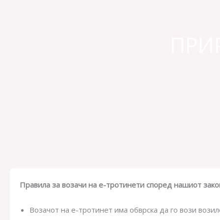
ПРИ
Правила за возачи на е-тротинети според нашиот зако
Возачот на е-тротинет има обврска да го вози возило