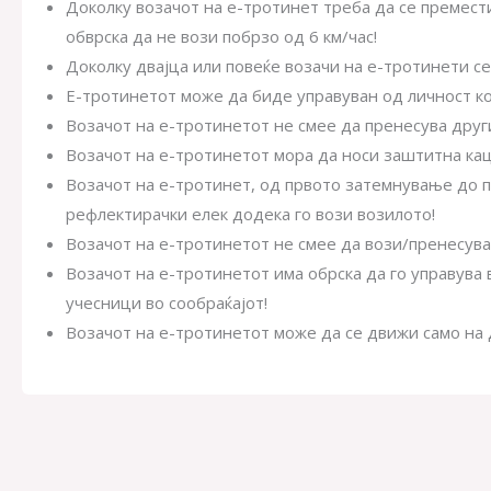
Доколку возачот на е-тротинет треба да се премест
обврска да не вози побрзо од 6 км/час!
Доколку двајца или повеќе возачи на е-тротинети се
Е-тротинетот може да биде управуван од личност к
Возачот на е-тротинетот не смее да пренесува други
Возачот на е-тротинетот мора да носи заштитна каци
Возачот на е-тротинет, од првото затемнување до пр
рефлектирачки елек додека го вози возилото!
Возачот на е-тротинетот не смее да вози/пренесува
Возачот на е-тротинетот има обрска да го управува в
учесници во сообраќајот!
Возачот на е-тротинетот може да се движи само на